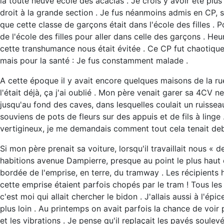
la toute neuve école des acacias . Je crois y avoir été plu
droit à la grande section . Je fus néanmoins admis en CP, s
que cette classe de garçons était dans l'école des filles . 
de l'école des filles pour aller dans celle des garçons . Heur
cette transhumance nous était évitée . Ce CP fut chaotique,
mais pour la santé : Je fus constamment malade .
A cette époque il y avait encore quelques maisons de la ru
l'était déjà, ça j'ai oublié . Mon père venait garer sa 4CV 
jusqu'au fond des caves, dans lesquelles coulait un ruisseau 
souviens de pots de fleurs sur des appuis et de fils à linge .
vertigineux, je me demandais comment tout cela tenait debout
Si mon père prenait sa voiture, lorsqu'il travaillait nous «
habitions avenue Dampierre, presque au point le plus haut
bordée de l'emprise, en terre, du tramway . Les récipients 
cette emprise étaient parfois chopés par le tram ! Tous les 
c'est moi qui allait chercher le bidon . J'allais aussi à l'é
plus loin . Au printemps on avait parfois la chance de voi
et les vibrations . Je pense qu'il replaçait les pavés soul