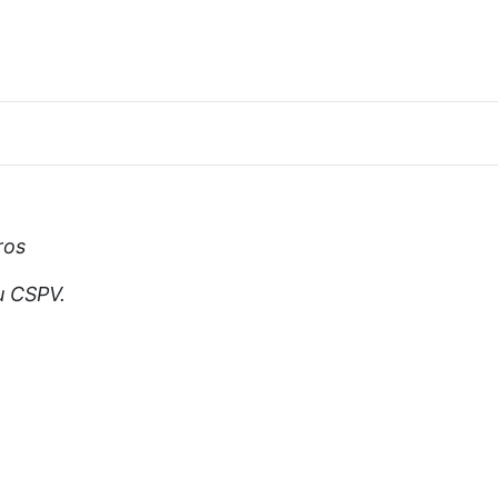
ros
u CSPV.