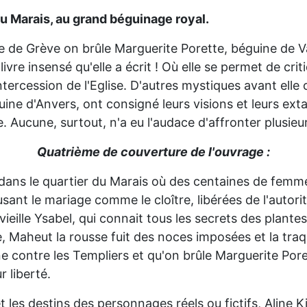
 du Marais, au grand béguinage royal.
ace de Grève on brûle Marguerite Porette, béguine de V
livre insensé qu'elle a écrit ! Où elle se permet de cri
ntercession de l'Eglise. D'autres mystiques avant ell
ne d'Anvers, ont consigné leurs visions et leurs ext
rite. Aucune, surtout, n'a eu l'audace d'affronter plusi
Quatrième de couverture de l'ouvrage :
 dans le quartier du Marais où des centaines de femme
usant le mariage comme le cloître, libérées de l'auto
eille Ysabel, qui connait tous les secrets des plantes e
, Maheut la rousse fuit des noces imposées et la traqu
e contre les Templiers et qu'on brûle Marguerite Pore
 liberté.
 et les destins des personnages réels ou fictifs, Ali