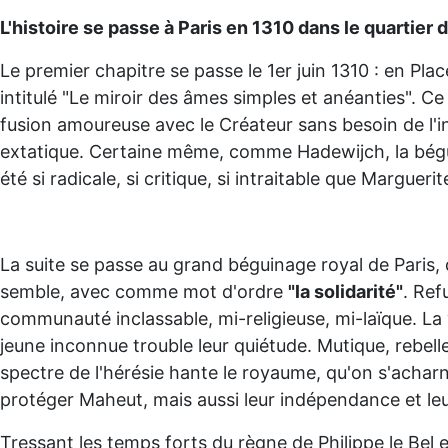
L'histoire se passe à Paris en 1310 dans le quartier
Le premier chapitre se passe le 1er juin 1310 : en Pl
intitulé "Le miroir des âmes simples et anéanties". Ce 
fusion amoureuse avec le Créateur sans besoin de l'i
extatique. Certaine même, comme Hadewijch, la bégui
été si radicale, si critique, si intraitable que Margue
La suite se passe au grand béguinage royal de Paris,
semble, avec comme mot d'ordre
"la solidarité"
. Ref
communauté inclassable, mi-religieuse, mi-laïque. La vi
jeune inconnue trouble leur quiétude. Mutique, rebelle
spectre de l'hérésie hante le royaume, qu'on s'acharn
protéger Maheut, mais aussi leur indépendance et leur
Tressant les temps forts du règne de Philippe le Bel