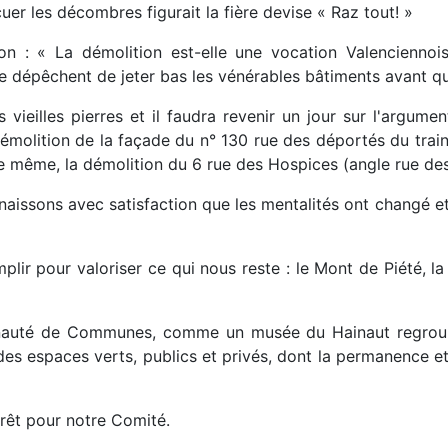
er les décombres figurait la fière devise « Raz tout! »
 : « La démolition est-elle une vocation Valenciennoise
 se dépêchent de jeter bas les vénérables bâtiments avant qu
 vieilles pierres et il faudra revenir un jour sur l'argume
démolition de la façade du n° 130 rue des déportés du trai
 même, la démolition du 6 rue des Hospices (angle rue des
connaissons avec satisfaction que les mentalités ont changé e
lir pour valoriser ce qui nous reste : le Mont de Piété, la
nauté de Communes, comme un musée du Hainaut regroupan
on des espaces verts, publics et privés, dont la permanence
érêt pour notre Comité.