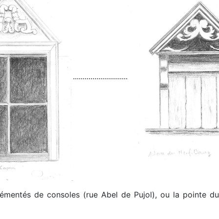
............................
mentés de consoles (rue Abel de Pujol), ou la pointe du 