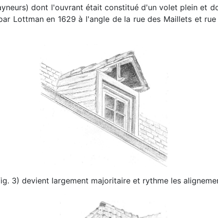
neurs) dont l'ouvrant était constitué d'un volet plein et do
r Lottman en 1629 à l'angle de la rue des Maillets et rue de
g. 3) devient largement majoritaire et rythme les alignemen