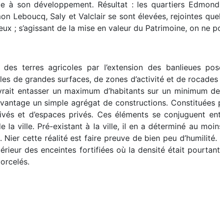
acle à son développement. Résultat : les quartiers Edmon
mon Leboucq, Saly et Valclair se sont élevées, rejointes qu
ux ; s’agissant de la mise en valeur du Patrimoine, on ne pou
ge des terres agricoles par l’extension des banlieues 
iples de grandes surfaces, de zones d’activité et de rocade
vrait entasser un maximum d’habitants sur un minimum de s
davantage un simple agrégat de constructions. Constituées 
ivés et d’espaces privés. Ces éléments se conjuguent ent
de la ville. Pré-existant à la ville, il en a déterminé au mo
Nier cette réalité est faire preuve de bien peu d’humilité
rieur des enceintes fortifiées où la densité était pourtant
orcelés.