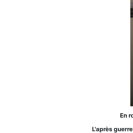
En r
L'après guerre