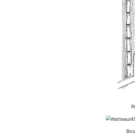
R
Bou