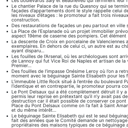
Les boulevards Saly et Beauneveu qui terminent leur r
Le chantier Palace de la rue du Quesnoy qui se termin
façades d’appartements dont le style rappelle celui de
les niveaux d’étages : le promoteur a fait trois nivea
construction.
Des restaurations de façades un peu partout en ville su
La Place de l’Esplanade où un projet immobilier prévo
aspect 19ème de caserne des pompiers. Cet élément c
La descente de Croix en porcelaine de Valenciennes acq
exemplaires. En dehors de celui ci, un autre est au ch
ayant disparu...
Les fouilles de l’Arsenal, où les archéologues sont ar
de Lannoy qui fut Vice Roi de Naples et artisan de la v
Premier…
Des fouilles de l’impasse Onésime Leroy où l’on a re
moment avec le béguinage Sainte Elisabeth pour les 
L’immeuble Little Rock situé à l’entrée du boulevard 
l’identique et en contrepartie, le promoteur pourra c
Le Pont Delsaux qui a été complètement détruit il y a
permis leur reprise en prétextant qu’il n’y avait pas 
destruction car il était possible de conserver ce pont 
Place du Pont Delsaux comme on l’a fait à Saint Ama
et du même intérêt…
Le béguinage Sainte Elisabeth qui est le seul béguin
fait des années que le Comité demande un nettoyage 
propriétaires des maisons typiques de ce béguinage a