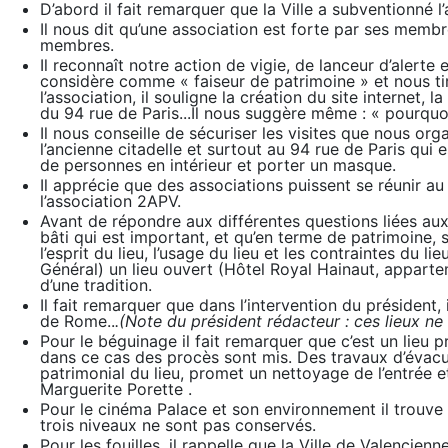
D’abord il fait remarquer que la Ville a subventionné l
Il nous dit qu’une association est forte par ses memb
membres.
Il reconnaît notre action de vigie, de lanceur d’alerte 
considère comme « faiseur de patrimoine » et nous ti
l’association, il souligne la création du site internet, 
du 94 rue de Paris...Il nous suggère même : « pourqu
Il nous conseille de sécuriser les visites que nous or
l’ancienne citadelle et surtout au 94 rue de Paris qui e
de personnes en intérieur et porter un masque.
Il apprécie que des associations puissent se réunir au
l’association 2APV.
Avant de répondre aux différentes questions liées aux 
bâti qui est important, et qu’en terme de patrimoine, sur
l’esprit du lieu, l’usage du lieu et les contraintes du l
Général) un lieu ouvert (Hôtel Royal Hainaut, apparte
d’une tradition.
Il fait remarquer que dans l’intervention du président
de Rome..
.(Note du
président
rédacteur : ces lieux ne
Pour le béguinage il fait remarquer que c’est un lieu pr
dans ce cas des procès sont mis. Des travaux d’évacuat
patrimonial du lieu, promet un nettoyage de l’entrée et
Marguerite Porette .
Pour le cinéma Palace et son environnement il trouve q
trois niveaux ne sont pas conservés.
Pour les fouilles, il rappelle que la Ville de Valencienn