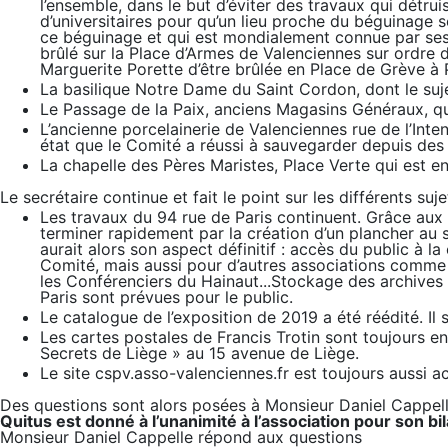
l’ensemble, dans le but d’éviter des travaux qui détrui
d’universitaires pour qu’un lieu proche du béguinage 
ce béguinage et qui est mondialement connue par ses é
brûlé sur la Place d’Armes de Valenciennes sur ordre de
Marguerite Porette d’être brûlée en Place de Grève à 
La basilique Notre Dame du Saint Cordon, dont le sujet
Le Passage de la Paix, anciens Magasins Généraux, qu
L’ancienne porcelainerie de Valenciennes rue de l’Inte
état que le Comité a réussi à sauvegarder depuis des
La chapelle des Pères Maristes, Place Verte qui est en p
Le secrétaire continue et fait le point sur les différents suj
Les travaux du 94 rue de Paris continuent. Grâce aux
terminer rapidement par la création d’un plancher au 
aurait alors son aspect définitif : accès du public à l
Comité, mais aussi pour d’autres associations comme
les Conférenciers du Hainaut...Stockage des archives
Paris sont prévues pour le public.
Le catalogue de l’exposition de 2019 a été réédité. I
Les cartes postales de Francis Trotin sont toujours e
Secrets de Liège » au 15 avenue de Liège.
Le site cspv.asso-valenciennes.fr est toujours aussi a
Des questions sont alors posées à Monsieur Daniel Cappelle
Quitus est donné à l’unanimité à l’association pour son b
Monsieur Daniel Cappelle répond aux questions