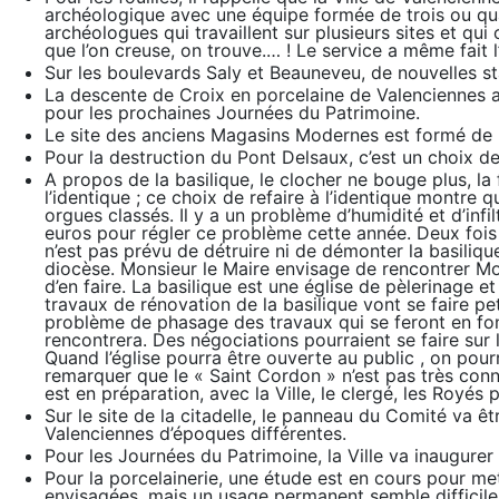
archéologique avec une équipe formée de trois ou qua
archéologues qui travaillent sur plusieurs sites et qui
que l’on creuse, on trouve.… ! Le service a même fait 
Sur les boulevards Saly et Beauneveu, de nouvelles sta
La descente de Croix en porcelaine de Valenciennes a
pour les prochaines Journées du Patrimoine.
Le site des anciens Magasins Modernes est formé de 3
Pour la destruction du Pont Delsaux, c’est un choix de 
A propos de la basilique, le clocher ne bouge plus, la 
l’identique ; ce choix de refaire à l’identique montre 
orgues classés. Il y a un problème d’humidité et d’infil
euros pour régler ce problème cette année. Deux fois p
n’est pas prévu de détruire ni de démonter la basilique
diocèse. Monsieur le Maire envisage de rencontrer Mo
d’en faire. La basilique est une église de pèlerinage e
travaux de rénovation de la basilique vont se faire pet
problème de phasage des travaux qui se feront en fon
rencontrera. Des négociations pourraient se faire sur
Quand l’église pourra être ouverte au public , on pour
remarquer que le « Saint Cordon » n’est pas très conn
est en préparation, avec la Ville, le clergé, les Royé
Sur le site de la citadelle, le panneau du Comité va 
Valenciennes d’époques différentes.
Pour les Journées du Patrimoine, la Ville va inaugurer
Pour la porcelainerie, une étude est en cours pour mett
envisagées, mais un usage permanent semble difficile