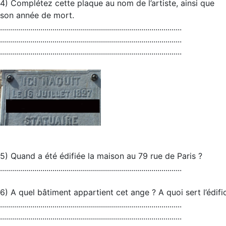
4) Complétez cette plaque au nom de l’artiste, ainsi que
son année de mort.
..........................................................................................
..........................................................................................
..........................................................................................
5) Quand a été édifiée la maison au 79 rue de Paris ?
..........................................................................................
6) A quel bâtiment appartient cet ange ? A quoi sert l’édifi
..........................................................................................
..........................................................................................