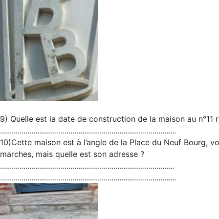
9) Quelle est la date de construction de la maison au n°11
..........................................................................................
10)Cette maison est à l’angle de la Place du Neuf Bourg, vo
marches, mais quelle est son adresse ?
.........................................................................................
..........................................................................................