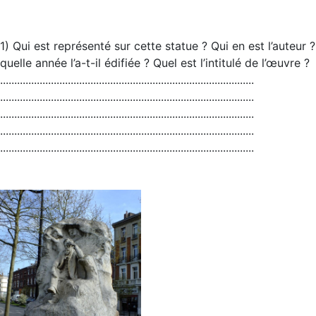
1) Qui est représenté sur cette statue ? Qui en est l’auteur ?
quelle année l’a-t-il édifiée ? Quel est l’intitulé de l’œuvre ?
...........................................................
..........................................................................................
..........................................................................................
..........................................................................................
..........................................................................................