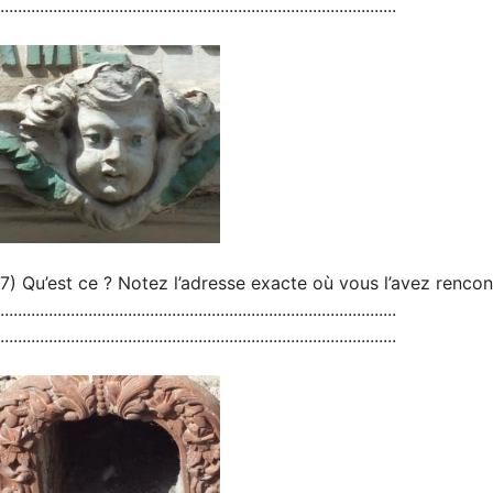
..........................................................................................
7) Qu’est ce ? Notez l’adresse exacte où vous l’avez rencon
..........................................................................................
..........................................................................................