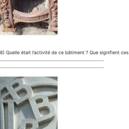
8) Quelle était l’activité de ce bâtiment ? Que signifient ces 
..........................................................................................
..........................................................................................