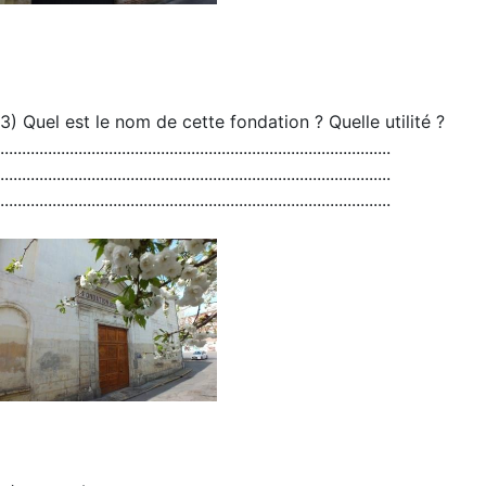
3) Quel est le nom de cette fondation ? Quelle utilité ?
..........................................................................................
..........................................................................................
..........................................................................................