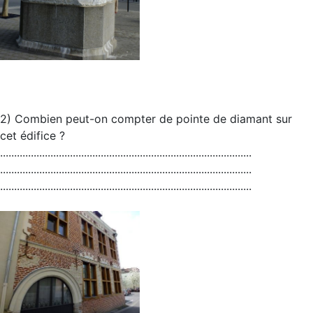
2) Combien peut-on compter de pointe de diamant sur
cet édifice ?
..........................................................................................
..........................................................................................
..........................................................................................